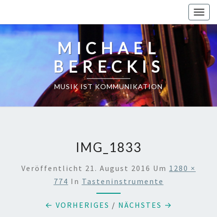
Skip
Toggl
to
content
MICHAEL
BERECKIS
MUSIK IST KOMMUNIKATION
IMG_1833
Veröffentlicht
21. August 2016
Um
1280 ×
774
In
Tasteninstrumente
← VORHERIGES
/
NÄCHSTES →