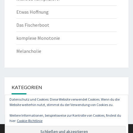
Etwas Hoffnung
Das Fischerboot
komplexe Monotonie
Melancholie
KATEGORIEN
Datenschutz und Cookies: Diese Website verwendet Cookies. Wenn du die
Kategorien
Website weiterhin nutzt, stimmst du der Verwendung von Cookies zu.
Weitere Informationen, beispielsweise zur Kontrolle von Cookies, findest du
hier:
Cookie-Richtlinie
© 2026
|
Stolz präsentiert von
WordPress
|
Theme:
Nisarg