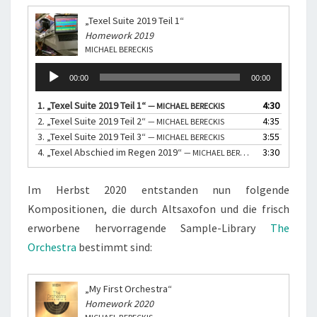
„Texel Suite 2019 Teil 1“
Homework 2019
MICHAEL BERECKIS
Audio-
00:00
00:00
Player
1.
„Texel Suite 2019 Teil 1“
4:30
— MICHAEL BERECKIS
2.
„Texel Suite 2019 Teil 2“
4:35
— MICHAEL BERECKIS
3.
„Texel Suite 2019 Teil 3“
3:55
— MICHAEL BERECKIS
4.
„Texel Abschied im Regen 2019“
3:30
— MICHAEL BERECKIS
Im Herbst 2020 entstanden nun folgende
Kompositionen, die durch Altsaxofon und die frisch
erworbene hervorragende Sample-Library
The
Orchestra
bestimmt sind:
„My First Orchestra“
Homework 2020