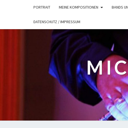
Skip
PORTRAIT
MEINE KOMPOSITIONEN
BANDS U
to
content
DATENSCHUTZ / IMPRESSUM
MIC