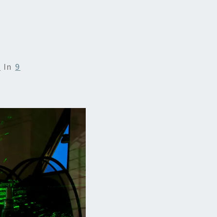
8
In
9