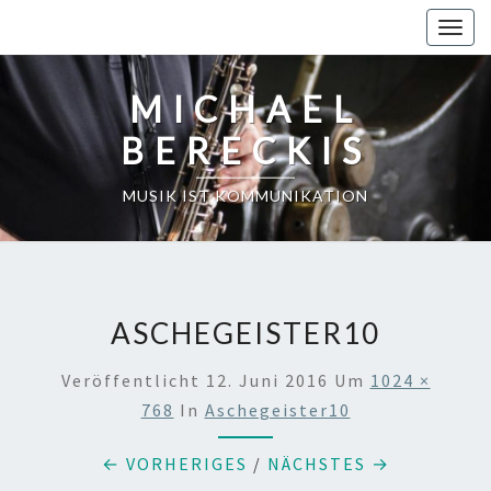
Skip
Toggl
to
content
MICHAEL
BERECKIS
MUSIK IST KOMMUNIKATION
ASCHEGEISTER10
Veröffentlicht
12. Juni 2016
Um
1024 ×
768
In
Aschegeister10
← VORHERIGES
/
NÄCHSTES →