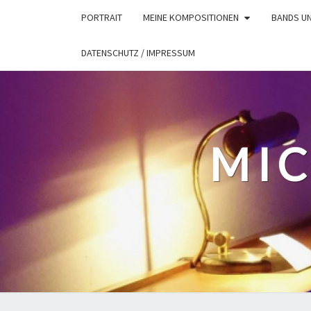
Skip
PORTRAIT
MEINE KOMPOSITIONEN
BANDS U
to
content
DATENSCHUTZ / IMPRESSUM
MIC