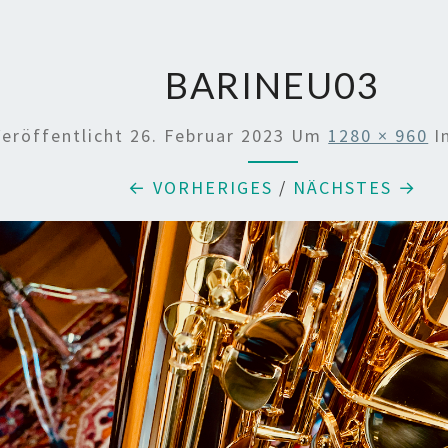
BARINEU03
Veröffentlicht
26. Februar 2023
Um
1280 × 960
I
← VORHERIGES
/
NÄCHSTES →