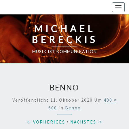
Skip
Toggl
to
content
MICHAEL
BERECKIS
MUSIK IST KOMMUNIKATION
BENNO
Veröffentlicht
11. Oktober 2020
Um
400 ×
600
In
Benno
← VORHERIGES
/
NÄCHSTES →