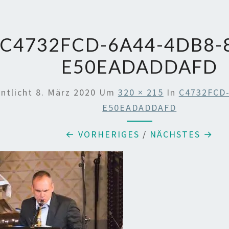
C4732FCD-6A44-4DB8-
E50EADADDAFD
entlicht
8. März 2020
Um
320 × 215
In
C4732FCD
E50EADADDAFD
← VORHERIGES
/
NÄCHSTES →