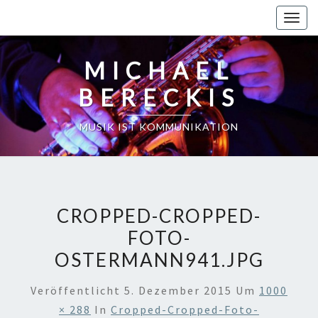
Skip
Toggl
to
content
MICHAEL
BERECKIS
MUSIK IST KOMMUNIKATION
CROPPED-CROPPED-
FOTO-
OSTERMANN941.JPG
Veröffentlicht
5. Dezember 2015
Um
1000
× 288
In
Cropped-Cropped-Foto-