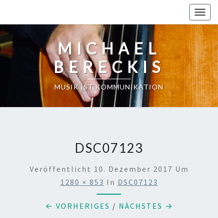
Skip
Toggl
to
content
MICHAEL
BERECKIS
MUSIK IST KOMMUNIKATION
DSC07123
Veröffentlicht
10. Dezember 2017
Um
1280 × 853
In
DSC07123
← VORHERIGES
/
NÄCHSTES →