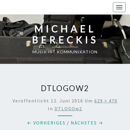
Skip
Toggl
to
content
MICHAEL
BERECKIS
MUSIK IST KOMMUNIKATION
DTLOGOW2
Veröffentlicht
12. Juni 2016
Um
629 × 470
In
DTLOGOw2
← VORHERIGES
/
NÄCHSTES →