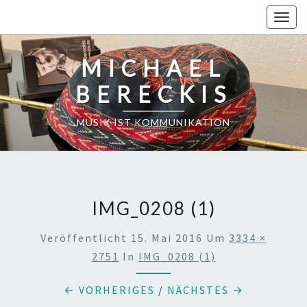
Skip
Toggl
to
content
MICHAEL
BERECKIS
MUSIK IST KOMMUNIKATION
IMG_0208 (1)
Veröffentlicht
15. Mai 2016
Um
3334 ×
2751
In
IMG_0208 (1)
← VORHERIGES
/
NÄCHSTES →