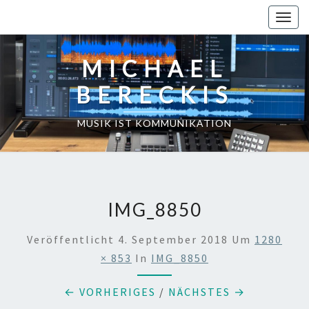
Skip
Toggl
to
content
MICHAEL
BERECKIS
MUSIK IST KOMMUNIKATION
IMG_8850
Veröffentlicht
4. September 2018
Um
1280
× 853
In
IMG_8850
← VORHERIGES
/
NÄCHSTES →