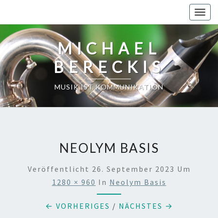
Skip
Toggl
to
content
MICHAEL
BERECKIS
MUSIK IST KOMMUNIKATION
NEOLYM BASIS
Veröffentlicht
26. September 2023
Um
1280 × 960
In
Neolym Basis
← VORHERIGES
/
NÄCHSTES →