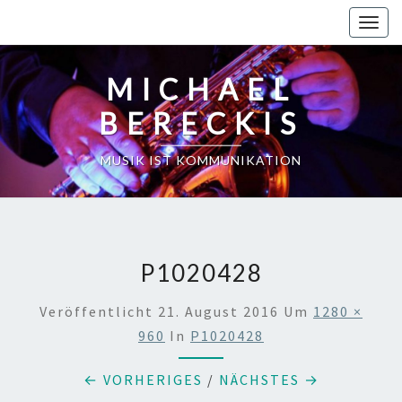
Skip
Toggl
to
content
MICHAEL
BERECKIS
MUSIK IST KOMMUNIKATION
P1020428
Veröffentlicht
21. August 2016
Um
1280 ×
960
In
P1020428
← VORHERIGES
/
NÄCHSTES →