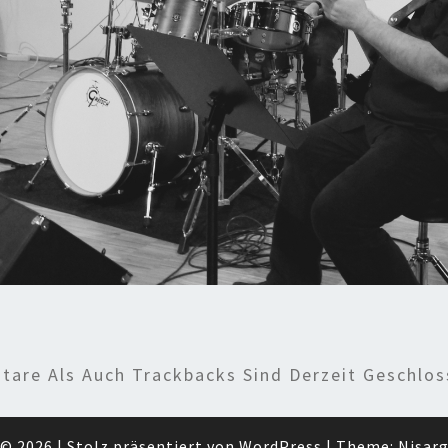
are Als Auch Trackbacks Sind Derzeit Geschlos
© 2026
|
Stolz präsentiert von
WordPress
|
Theme:
Nisar