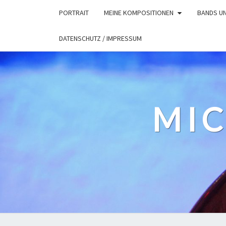
Skip
PORTRAIT
MEINE KOMPOSITIONEN
BANDS U
to
content
DATENSCHUTZ / IMPRESSUM
MIC