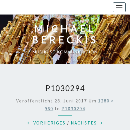
Skip
Toggl
to
content
MICHAEL
BERECKIS
MUSIK IST KOMMUNIKATION
P1030294
Veröffentlicht
28. Juni 2017
Um
1280 ×
960
In
P1030294
← VORHERIGES
/
NÄCHSTES →