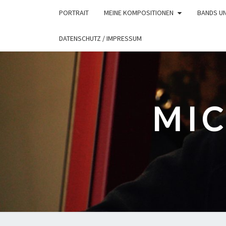
Skip
PORTRAIT
MEINE KOMPOSITIONEN
BANDS U
to
content
DATENSCHUTZ / IMPRESSUM
MIC