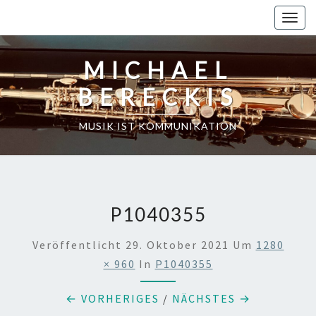
Skip
Toggl
to
content
MICHAEL
BERECKIS
MUSIK IST KOMMUNIKATION
P1040355
Veröffentlicht
29. Oktober 2021
Um
1280
× 960
In
P1040355
← VORHERIGES
/
NÄCHSTES →