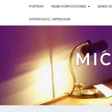
Skip
PORTRAIT
MEINE KOMPOSITIONEN
BANDS U
to
content
DATENSCHUTZ / IMPRESSUM
MIC