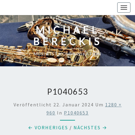
Skip
Toggl
to
content
MICHAEL
BERECKIS
MUSIK IST KOMMUNIKATION
P1040653
Veröffentlicht
22. Januar 2024
Um
1280 ×
960
In
P1040653
← VORHERIGES
/
NÄCHSTES →