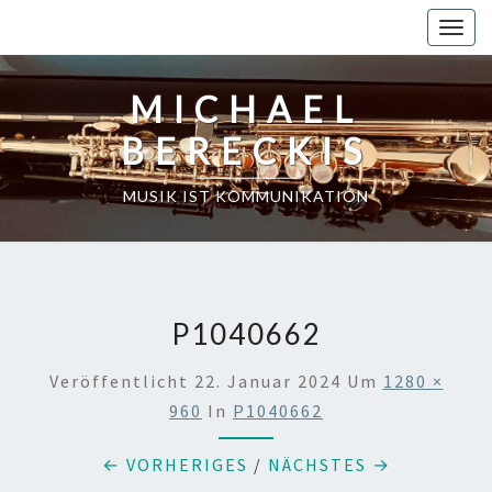
Skip
Toggl
to
content
MICHAEL
BERECKIS
MUSIK IST KOMMUNIKATION
P1040662
Veröffentlicht
22. Januar 2024
Um
1280 ×
960
In
P1040662
← VORHERIGES
/
NÄCHSTES →