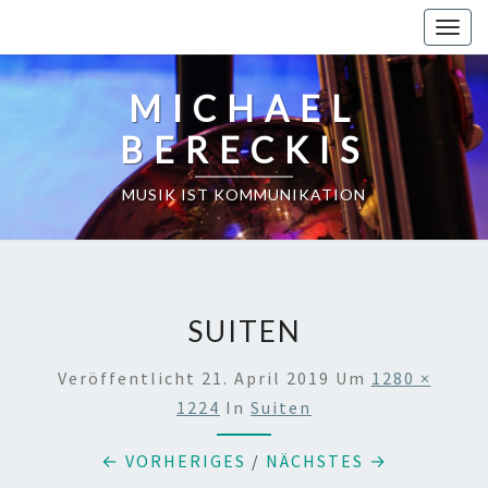
Skip
Toggl
to
content
MICHAEL
BERECKIS
MUSIK IST KOMMUNIKATION
SUITEN
Veröffentlicht
21. April 2019
Um
1280 ×
1224
In
Suiten
← VORHERIGES
/
NÄCHSTES →