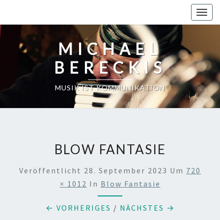
Skip
Toggl
to
content
MICHAEL
BERECKIS
MUSIK IST KOMMUNIKATION
BLOW FANTASIE
Veröffentlicht
28. September 2023
Um
720
× 1012
In
Blow Fantasie
← VORHERIGES
/
NÄCHSTES →