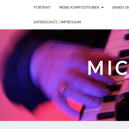
Skip
PORTRAIT
MEINE KOMPOSITIONEN
BANDS U
to
content
DATENSCHUTZ / IMPRESSUM
MIC