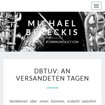
Skip
Toggl
to
content
MICHAEL
BERECKIS
MUSIK IST KOMMUNIKATION
DBTUV:
DBTUV: AN
AN
VERSANDETEN TAGEN
VERSANDETEN
TAGEN
Variationen über einen Sommer, erdacht zwischen