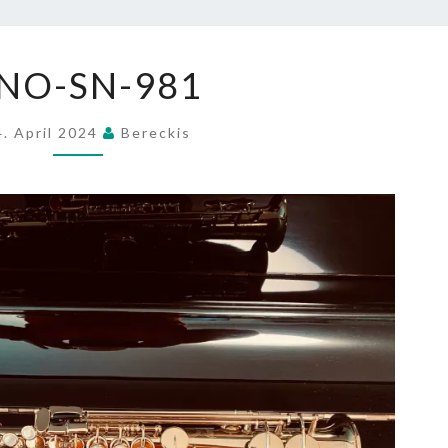
NINO-
NO-SN-981
SN-
981
4. April 2024
Bereckis