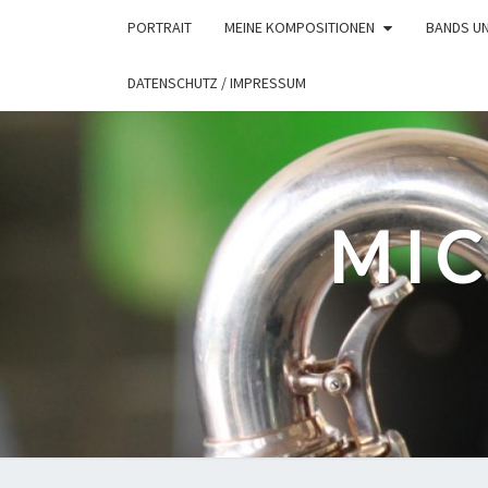
Skip
PORTRAIT
MEINE KOMPOSITIONEN
BANDS U
to
content
DATENSCHUTZ / IMPRESSUM
MIC