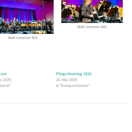
BloW Connection 2023
BloW Connection 2023
core
Pfingstmontag 2026
rz 2025
25. Mai 2026
nzerte"
In "Kompositionen"