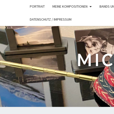
Skip
PORTRAIT
MEINE KOMPOSITIONEN
BANDS U
to
content
DATENSCHUTZ / IMPRESSUM
MIC