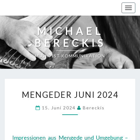
Skip
Toggl
to
content
MICHAEL
BERECKIS
MUSIK IST KOMMUNIKATION
MENGEDER
MENGEDER JUNI 2024
JUNI
2024
15. Juni 2024
Bereckis
Impressionen aus Mengede und Umgebung –