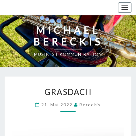
Skip
Toggl
to
content
MICHAEL
BERECKIS
MUSIK IST KOMMUNIKATION
GRASDACH
GRASDACH
21. Mai 2022
Bereckis