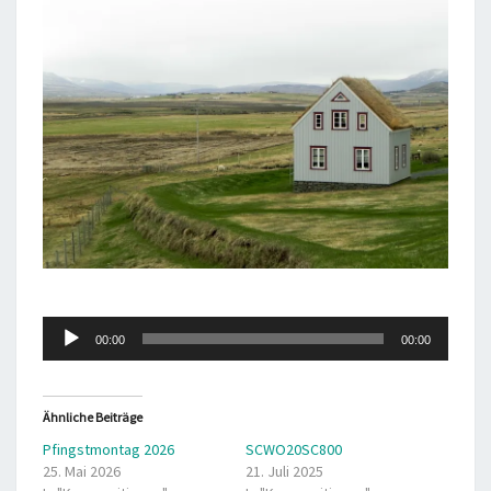
Audio-
00:00
00:00
Player
Ähnliche Beiträge
Pfingstmontag 2026
SCWO20SC800
25. Mai 2026
21. Juli 2025